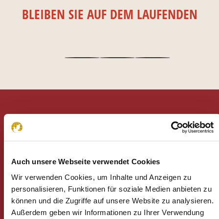
BLEIBEN SIE AUF DEM LAUFENDEN
Unsere Spendenkonten
Deutschland
NÄCHSTENLIEBE WELTWEIT
Auch unsere Webseite verwendet Cookies
Bank für Sozialwirtschaft
Wir verwenden Cookies, um Inhalte und Anzeigen zu
DE80 3702 0500 0008 7834 00
personalisieren, Funktionen für soziale Medien anbieten zu
Stiftung
NÄCHSTENLIEBE WELTWEIT
können und die Zugriffe auf unsere Website zu analysieren.
Bank für Sozialwirtschaft
Außerdem geben wir Informationen zu Ihrer Verwendung