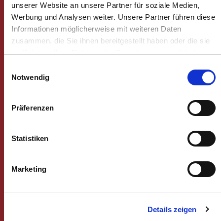
unserer Website an unsere Partner für soziale Medien,
DE08 3702 0500 0007 7887 00
Werbung und Analysen weiter. Unsere Partner führen diese
Österreich
Informationen möglicherweise mit weiteren Daten
Raiffeisenlandesbank NÖ-Wien AG
zusammen, die Sie ihnen bereitgestellt haben oder die sie
im Rahmen Ihrer Nutzung der Dienste gesammelt haben.
IBAN AT97 3200 0000 0030 4469
Einwilligungsauswahl
Notwendig
Schreiben Sie uns
Präferenzen
Ihr Name
Statistiken
Ihre E-Mail-Adresse
Marketing
Ihre Telefonnummer
Details zeigen