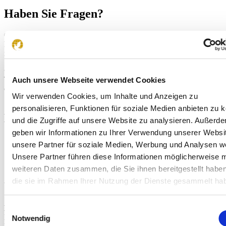
Haben Sie Fragen?
Carolin Starz ist Ihre Ansprechpartnerin, wenn Sie unseren
Newsletter erhalten möchten oder das Magazin bestellen wollen. Sie
ist die Kontaktperson für Orden und Fördereinrichtungen.
Carolin Starz
Telefon: +49 (0)711 - 24 85 90-14
Auch unsere Webseite verwendet Cookies
c.starz
[at]
naechstenliebe-weltweit.de
Wir verwenden Cookies, um Inhalte und Anzeigen zu
personalisieren, Funktionen für soziale Medien anbieten zu 
Bleiben Sie auf dem Laufenden
und die Zugriffe auf unsere Website zu analysieren. Außerd
geben wir Informationen zu Ihrer Verwendung unserer Websi
unsere Partner für soziale Medien, Werbung und Analysen we
Unsere Partner führen diese Informationen möglicherweise m
weiteren Daten zusammen, die Sie ihnen bereitgestellt habe
die sie im Rahmen Ihrer Nutzung der Dienste gesammelt ha
Unsere Spendenkonten
Einwilligungsauswahl
Deutschland
Nächstenliebe Weltweit
Notwendig