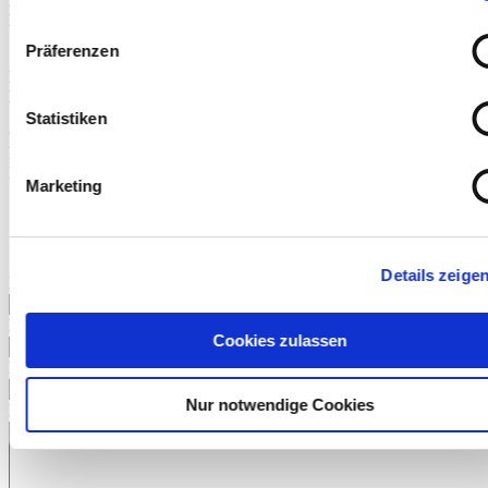
Bank für Sozialwirtschaft
DE80 3702 0500 0008 7834 00
Präferenzen
Stiftung
Nächstenliebe Weltweit
Bank für Sozialwirtschaft
DE08 3702 0500 0007 7887 00
Statistiken
Österreich
Raiffeisenlandesbank NÖ-Wien AG
IBAN AT97 3200 0000 0030 4469
Marketing
Schreiben Sie uns
Details zeige
Ihr Name
Ihre E-Mail-Adresse
Cookies zulassen
Ihre Telefonnummer
Nur notwendige Cookies
Ihre Nachricht