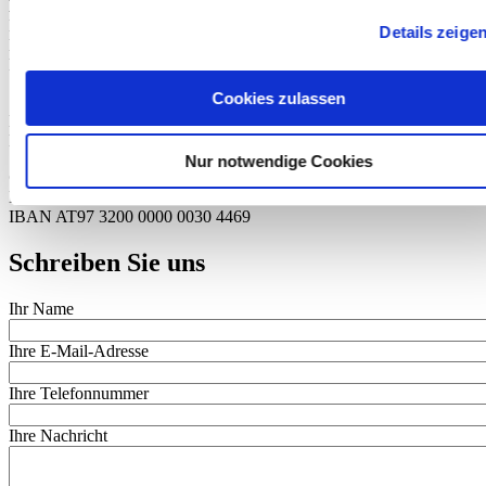
Deutschland
Nächstenliebe Weltweit
Details zeige
Bank für Sozialwirtschaft
DE80 3702 0500 0008 7834 00
Cookies zulassen
Stiftung
Nächstenliebe Weltweit
Bank für Sozialwirtschaft
DE08 3702 0500 0007 7887 00
Nur notwendige Cookies
Österreich
Raiffeisenlandesbank NÖ-Wien AG
IBAN AT97 3200 0000 0030 4469
Schreiben Sie uns
Ihr Name
Ihre E-Mail-Adresse
Ihre Telefonnummer
Ihre Nachricht