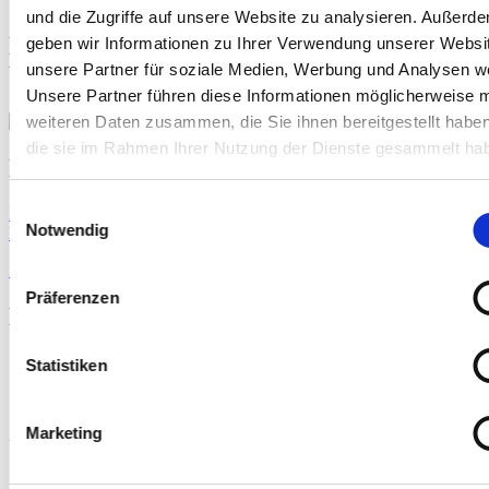
und die Zugriffe auf unsere Website zu analysieren. Außerd
Magazin NÄCHSTENLIEBE
geben wir Informationen zu Ihrer Verwendung unserer Websi
unsere Partner für soziale Medien, Werbung und Analysen we
WELTWEIT, AUGUST 2024
Unsere Partner führen diese Informationen möglicherweise m
weiteren Daten zusammen, die Sie ihnen bereitgestellt habe
die sie im Rahmen Ihrer Nutzung der Dienste gesammelt ha
Die Menschen hinter unseren Projekten
Einwilligungsauswahl
Magazin NÄCHSTENLIEBE WELTWEIT AUGUST 2024
(8.01
Notwendig
MB,
pdf)
(öffnet sich in einem neuen Fenster)
Zurück zur Übersicht
Präferenzen
Bleiben Sie auf dem Laufenden
Statistiken
Marketing
Unsere Spendenkonten