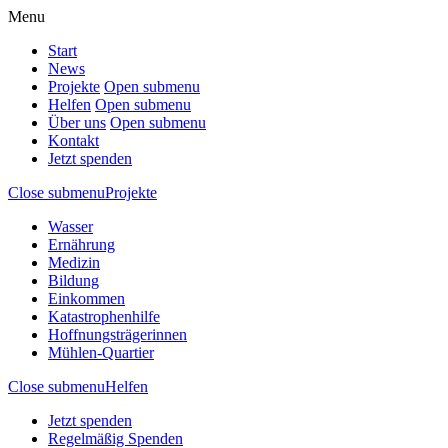
Menu
Start
News
Projekte
Open submenu
Helfen
Open submenu
Über uns
Open submenu
Kontakt
Jetzt spenden
Close submenu
Projekte
Wasser
Ernährung
Medizin
Bildung
Einkommen
Katastrophenhilfe
Hoffnungsträgerinnen
Mühlen-Quartier
Close submenu
Helfen
Jetzt spenden
Regelmäßig Spenden