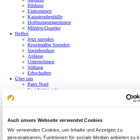
Bildung
Einkommen
Katastrophenhilfe
Hoffnungsträgerinnen
Mühlen-Quartier
Helfen
Jetzt spenden
Regelmäßig Spenden
Spendenshop
Anlässe
Unternehmen
Stiftung
Erbschaften
Über uns
Pater Noel
So arbeiten wir
So informieren wir
Häufig gestellte Fragen
Unser Newsletter
Kontakt
Jetzt
spenden
Auch unsere Webseite verwendet Cookies
Über uns
Wir verwenden Cookies, um Inhalte und Anzeigen zu
So informieren wir
personalisieren, Funktionen für soziale Medien anbieten zu 
Magazin NÄCHSTENLIEBE WELTWEIT, AUGUST 2024