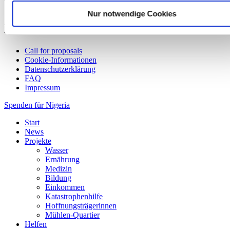
Spenden für Afrika - christliche Hilfe schnell und direkt
Nur notwendige Cookies
Fußzeilenmenü
Call for proposals
Cookie-Informationen
Datenschutzerklärung
FAQ
Impressum
Spenden für
Nigeria
Start
News
Projekte
Wasser
Ernährung
Medizin
Bildung
Einkommen
Katastrophenhilfe
Hoffnungsträgerinnen
Mühlen-Quartier
Helfen