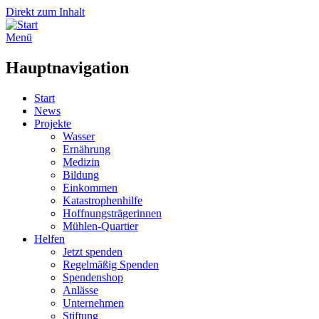
Direkt zum Inhalt
Menü
Hauptnavigation
Start
News
Projekte
Wasser
Ernährung
Medizin
Bildung
Einkommen
Katastrophenhilfe
Hoffnungsträgerinnen
Mühlen-Quartier
Helfen
Jetzt spenden
Regelmäßig Spenden
Spendenshop
Anlässe
Unternehmen
Stiftung