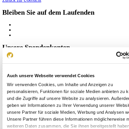
Zurück zur Übersicht
Bleiben Sie auf dem Laufenden
Unsere Spendenkonten
Deutschland
Nächstenliebe Weltweit
Bank für Sozialwirtschaft
DE80 3702 0500 0008 7834 00
Auch unsere Webseite verwendet Cookies
Wir verwenden Cookies, um Inhalte und Anzeigen zu
Stiftung
Nächstenliebe Weltweit
Bank für Sozialwirtschaft
personalisieren, Funktionen für soziale Medien anbieten zu 
DE08 3702 0500 0007 7887 00
und die Zugriffe auf unsere Website zu analysieren. Außerd
Österreich
geben wir Informationen zu Ihrer Verwendung unserer Websi
Raiffeisenlandesbank NÖ-Wien AG
unsere Partner für soziale Medien, Werbung und Analysen we
IBAN AT97 3200 0000 0030 4469
Unsere Partner führen diese Informationen möglicherweise m
weiteren Daten zusammen, die Sie ihnen bereitgestellt habe
Schreiben Sie uns