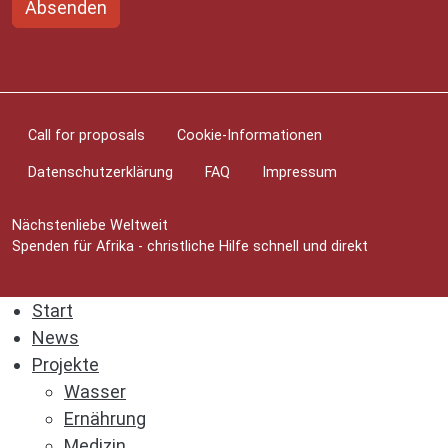
Absenden
Fußzeilenmenü
Call for proposals
Cookie-Informationen
Datenschutzerklärung
FAQ
Impressum
Nächstenliebe Weltweit
Spenden für Afrika - christliche Hilfe schnell und direkt
Start
News
Projekte
Wasser
Ernährung
Medizin